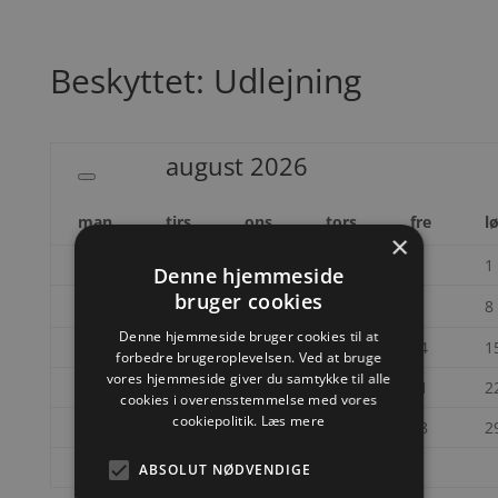
Beskyttet: Udlejning
august
2026
man
tirs
ons
tors
fre
l
×
1
Denne hjemmeside
bruger cookies
3
4
5
6
7
8
Denne hjemmeside bruger cookies til at
10
11
12
13
14
1
forbedre brugeroplevelsen. Ved at bruge
vores hjemmeside giver du samtykke til alle
17
18
19
20
21
2
cookies i overensstemmelse med vores
cookiepolitik.
Læs mere
24
25
26
27
28
2
31
ABSOLUT NØDVENDIGE