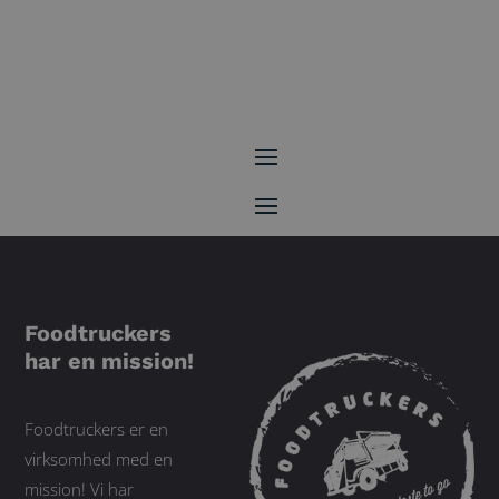
Foodtruckers
har en mission!
Foodtruckers er en
virksomhed med en
mission! Vi har