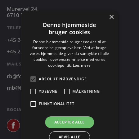
Murervej 24,
6710 Esbjerg V
×
Denne hjemmeside
TELEFONNUMRE
bruger cookies
+45 24 24 25 13
Denne hjemmeside bruger cookies til at
forbedre brugeroplevelsen. Ved at bruge
+45 23 22 09 24
vores hjemmeside giver du samtykke til alle
cookies i overensstemmelse med vores
MAILS
cookiepolitik.
Læs mere
rb@foodtruckers.dk
ABSOLUT NØDVENDIGE
mb@foodtruckers.dk
YDEEVNE
MÅLRETNING
FUNKTIONALITET
SOCIALE MEDIER
ACCEPTER ALLE
AFVIS ALLE