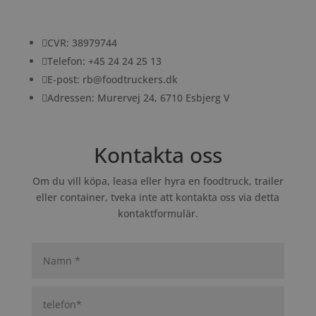

CVR: 38979744

Telefon: +45 24 24 25 13

E-post: rb@foodtruckers.dk

Adressen: Murervej 24, 6710 Esbjerg V
Kontakta oss
Om du vill köpa, leasa eller hyra en foodtruck, trailer
eller container, tveka inte att kontakta oss via detta
kontaktformulär.